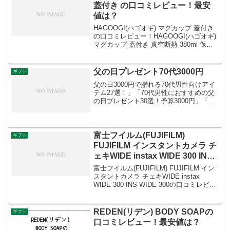
蓋付き の口コミレビュー！最安
値は？
HAGOOGI(ハゴオギ) マグカップ 蓋付き
の口コミレビュー！HAGOOGI(ハゴオギ)
マグカップ 蓋付き 真空断熱 380ml 保温
保冷 二重構造 大容量 直飲み 濡れない 結
露しない ステンレスマグカップ コンビニ
マグ ビール コ...
父の日プレゼント70代3000円
ギフト
父の日3000円で贈れる70代男性向けアイ
テム27選！」「70代男性におすすめの父
の日プレゼント30選！予算3000円」「予
算3000円で選ぶ父の日プレゼント！手軽
に贈れるお酒グッズや日本酒」「70代の
お父さんに喜ばれる父の日ギフト23
選！...
富士フイルム(FUJIFILM)
ギフト
FUJIFILM インスタントカメラ チ
ェキWIDE instax WIDE 300 INS
WIDE 300の口コミレビュー！最
富士フイルム(FUJIFILM) FUJIFILM イン
安値は？
スタントカメラ チェキWIDE instax
WIDE 300 INS WIDE 300の口コミレビュ
ー！最安値は？富士フイルム(FUJIFILM)
FUJIFILM インスタントカメ...
REDEN(リデン) BODY SOAPの
ギフト
口コミレビュー！最安値は？