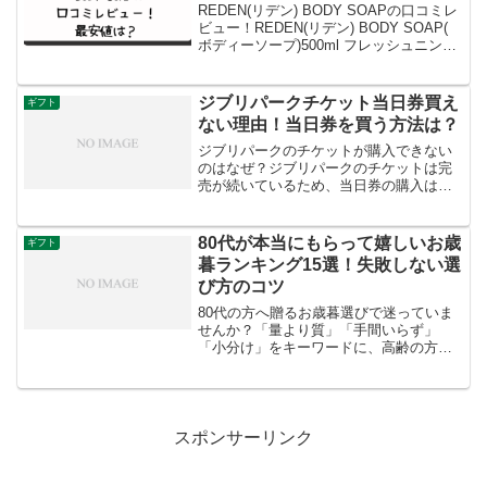
REDEN(リデン) BODY SOAPの口コミレ
ビュー！REDEN(リデン) BODY SOAP(
ボディーソープ)500ml フレッシュニング
最安値は？REDEN(リデン) BODY SOAP
の口コミレビューについてご紹介しま
す。また、...
ジブリパークチケット当日券買え
ギフト
ない理由！当日券を買う方法は？
ジブリパークのチケットが購入できない
のはなぜ？ジブリパークのチケットは完
売が続いているため、当日券の購入はで
きません。今後混雑が緩和されれば、当
日券を購入できるチャンスはありそうで
す。ジブリパークの混雑状況はどうな
80代が本当にもらって嬉しいお歳
ギフト
の？ジブリパークは日時指定...
暮ランキング15選！失敗しない選
び方のコツ
80代の方へ贈るお歳暮選びで迷っていま
せんか？「量より質」「手間いらず」
「小分け」をキーワードに、高齢の方に
心から喜ばれる厳選ギフト15選をランキ
ングでご紹介。失敗しない選び方のコツ
やマナー、避けるべき品物まで、この1記
事で丸わかりです。
スポンサーリンク