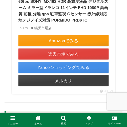
60fps SONY IMX462 HDR 高輝度液晶 デジタルズ
ーム ミラー型ドラレコ 11インチ FHD 1080P 高画
質 前後 分離 gps 駐車監視 Gセンサー 赤外線対応
地デジノイズ対策 PORMIDO PRD6TC
PORMIDO楽天市場店
Amazonでみる
楽天市場でみる
Yahooショッピングでみる
メルカリ
ポチップ
夜間特化モデル｜70mai A810（4K・
STARVIS2搭載）
メニュー
ホーム
検索
トップ
サイドバー