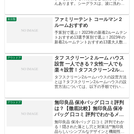
んあります。シーグラスは、波に洗われ
て角が取れたガラス片で、その独特の美
しさからハンドクラフトやインテリアに
も人気です。この記事では、三重県でシ
ファミリーテント コールマン２
未分類
ーグラス採取におすすめの...
ルームおすすめ
予算別で選ぶ！2023年の新着2ルームテン
トおすすめ13選予算別で選ぶ！2023年の
新着2ルームテントおすすめ13選大人数で
も快適！コールマンの人気2ルームテント
10選大人数でも快適！コールマンの人気2
ルームテント10選コールマンの人気2ル...
タフ スクリーン 2 ルーム ハウス
アウトドア
設営 一人できる？女性一人でも
楽々設営！タフスクリーン2ルー
ムハウスの方法
タフスクリーン2ルームハウスの設営方法
とは？タフスクリーン2ルームハウスの設
営方法については、以下の手順で行いま
す：全てのパーツが揃っていることを確
認します。コールマンのロゴが前面に来
るようにフライシートを広げます。立て
無印良品 保冷バッグ 口コミ評判
アウトドア
テープがバックルで繋...
は？【徹底比較】無印良品 保冷
バッグ 口コミ 評判でわかるメリ
ット・デメリット
無印良品 保冷バッグ 口コミ 評判でわか
る！隠された落とし穴と対策法**無印良
品らしいシンプルなデザインと機能性で