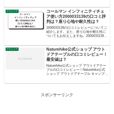
人気の高い保冷バッグ。**しかし、実際
に購入してみると、思っていたよりも使
いにくかったり、保冷性能がイマイチだ
コールマン インフィニティチェ
アウトドア
ったりと、後悔し...
ア使い方2000033139の口コミ評
判は？座り心地や耐久性は？
2000033139の口コミレビューについてご
紹介します。また、座り心地や耐久性に
ついてもお伝えしますね。2000033139と
は、コールマンのリラックスを追及した
贅沢なアウトドアチェアです。ストレス
レスで、雲の上に寝転んでいるような上
Naturehike公式ショップ アウト
アウトドア
質な...
ドアテーブルの口コミレビュー！
最安値は？
Naturehike公式ショップ アウトドアテー
ブルの口コミレビュー！Naturehike公式
ショップ アウトドアテーブル キャンプ
折りたたみ IGT 3ユニット ロールテーブ
ル アルミ 軽量 バーベキュー bbq ハイキ
ング ピクニック...
スポンサーリンク