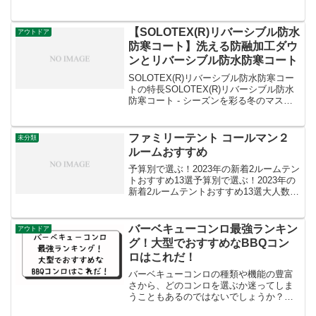
おすすめ25選を徹底比較【プロに聞い
た】ポータブル冷蔵庫おすすめ25選を徹
底比較おすすめの日本製ポータブル冷蔵
【SOLOTEX(R)リバーシブル防水
アウトドア
庫を7つご紹介！リ...
防寒コート】洗える防融加工ダウ
ンとリバーシブル防水防寒コート
SOLOTEX(R)リバーシブル防水防寒コー
トの特長SOLOTEX(R)リバーシブル防水
防寒コート - シーズンを彩る冬のマスト
アイテムこんにちは、みなさん！寒い季
節が近づく中、温かさとスタイルを兼ね
備えたアウターウェアは欠かせませんよ
ファミリーテント コールマン２
未分類
ね。...
ルームおすすめ
予算別で選ぶ！2023年の新着2ルームテン
トおすすめ13選予算別で選ぶ！2023年の
新着2ルームテントおすすめ13選大人数で
も快適！コールマンの人気2ルームテント
10選大人数でも快適！コールマンの人気2
ルームテント10選コールマンの人気2ル...
バーベキューコンロ最強ランキン
アウトドア
グ！大型でおすすめなBBQコン
ロはこれだ！
バーベキューコンロの種類や機能の豊富
さから、どのコンロを選ぶか迷ってしま
うこともあるのではないでしょうか？そ
こで、今回は大型のバーベキューコンロ