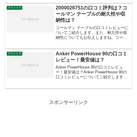
を厳選し、最強のおすすめモデルをご紹
介します。1位独占！最高のパフォーマン
2000026751の口コミ評判は？コ
アウトドア
スを誇る大型バーベキュ...
ールマン テーブルの耐久性や収
納性は？
コールマン テーブルの口コミレビューに
ついてご紹介します。また、耐久性や収
納性についてもお伝えしますね。コール
マン テーブルは、キャンプやバーベキュ
ーなどのアウトドアシーンで活躍するテ
ーブルです。品質が良く、種類も豊富に
Anker PowerHouse 90の口コミ
アウトドア
揃っています。サイズ...
レビュー！最安値は？
Anker PowerHouse 90の口コミレビュ
ー！最安値は？Anker PowerHouse 90の
口コミレビューについてご紹介します。
最安値についても詳しくお伝えします
ね。Anker PowerHouse 90は、コンパク
トながら大...
スポンサーリンク